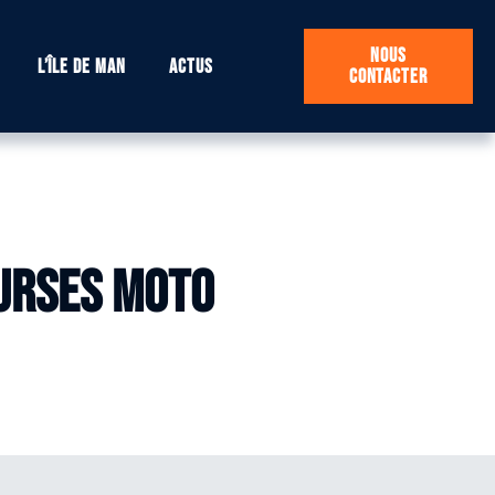
Nous
L’île de Man
Actus
contacter
ourses moto