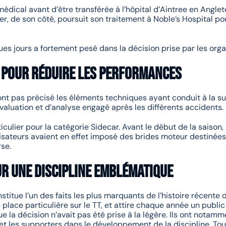
médical avant d’être transférée à l’hôpital d’Aintree en Angl
er, de son côté, poursuit son traitement à Noble’s Hospital pou
es jours a fortement pesé dans la décision prise par les orga
e pour réduire les performances
’ont pas précisé les éléments techniques ayant conduit à la s
aluation et d’analyse engagé après les différents accidents.
culier pour la catégorie Sidecar. Avant le début de la saison,
sateurs avaient en effet imposé des brides moteur destinées à
se.
ur une discipline emblématique
titue l’un des faits les plus marquants de l’histoire récente 
 place particulière sur le TT, et attire chaque année un public
ue la décision n’avait pas été prise à la légère. Ils ont nota
 et les supporters dans le développement de la discipline. Tout