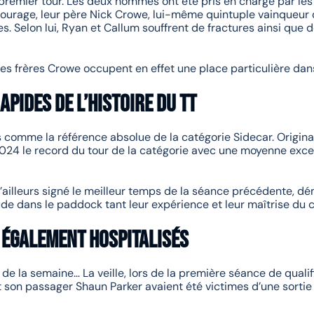
r premier tour. Les deux hommes ont été pris en charge par les
ourage, leur père Nick Crowe, lui-même quintuple vainqueur d
es. Selon lui, Ryan et Callum souffrent de fractures ainsi que 
 frères Crowe occupent en effet une place particulière dans l
apides de l’histoire du TT
comme la référence absolue de la catégorie Sidecar. Originair
2024 le record du tour de la catégorie avec une moyenne exce
’ailleurs signé le meilleur temps de la séance précédente, dém
e dans le paddock tant leur expérience et leur maîtrise du c
 également hospitalisés
 de la semaine… La veille, lors de la première séance de quali
t son passager Shaun Parker avaient été victimes d’une sortie