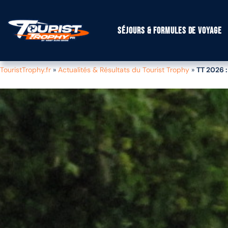
Séjours & formules de voyage
TouristTrophy.fr
»
Actualités & Résultats du Tourist Trophy
»
TT 2026 :