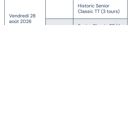
Historic Senior
Classic TT (3 tours)
Vendredi 28
août 2026
Senior Classic TT (4
tours)
Headline Parade (1
tour)
Il est important de noter que l’ordre et les horaires des
courses peuvent varier en fonction des conditions
météo, ce programme est donc susceptible d’être
modifié.
EN SAVOIR PLUS
Parcours de la course &