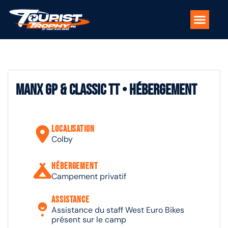
Séjours & formules de voyage
Nos pilotes moto
Les spots
L’île de Man
Manx GP & Classic TT • Hébergement
Localisation
Colby
Hébergement
Campement privatif
Assistance
Assistance du staff West Euro Bikes
présent sur le camp