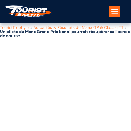
Séjours & formules de voyage
Nos pilotes moto
Les spots
L’île de Man
TouristTrophy.fr
»
Actualités & Résultats du Manx GP & Classic TT
»
Un pilote du Manx Grand Prix banni pourrait récupérer sa licence
de course