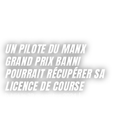
UN PILOTE DU MANX
GRAND PRIX BANNI
POURRAIT RÉCUPÉRER SA
LICENCE DE COURSE
Publié le
29 novembre 2024
Modifié il y a 6 mois, le
29 novembre
2024