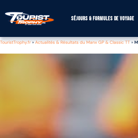
Séjours & formules de voyage
TouristTrophy.fr
»
Actualités & Résultats du Manx GP & Classic TT
»
M