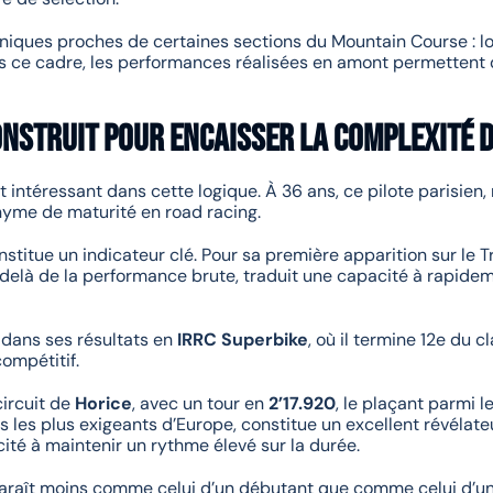
hniques proches de certaines sections du Mountain Course : 
ans ce cadre, les performances réalisées en amont permettent d
onstruit pour encaisser la complexité 
intéressant dans cette logique. À 36 ans, ce pilote parisien,
nyme de maturité en road racing.
stitue un indicateur clé. Pour sa première apparition sur le Tr
u-delà de la performance brute, traduit une capacité à rapide
 dans ses résultats en
IRRC Superbike
, où il termine 12e du 
ompétitif.
circuit de
Horice
, avec un tour en
2’17.920
, le plaçant parmi l
s les plus exigeants d’Europe, constitue un excellent révélat
té à maintenir un rythme élevé sur la durée.
paraît moins comme celui d’un débutant que comme celui d’un 