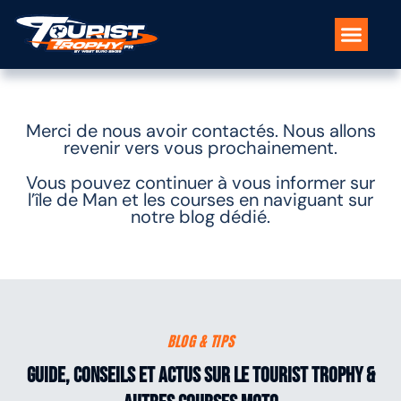
Séjours & formules de voyage
Nos pilotes moto
Les spots
L’île de Man
Merci de nous avoir contactés. Nous allons
revenir vers vous prochainement.
Vous pouvez continuer à vous informer sur
l’île de Man et les courses en naviguant sur
notre blog dédié.
BLOG & TIPS
Guide, conseils et actus sur le tourist Trophy &