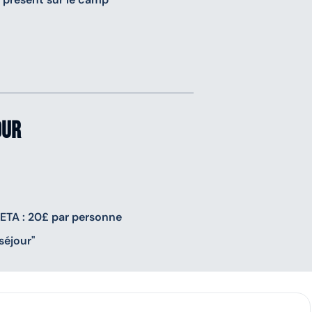
our
 ETA : 20£ par personne
séjour"