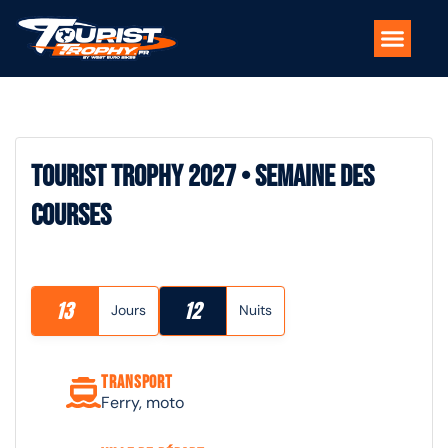
Séjours & formules de voyage
Nos pilotes moto
Les spots
L’île de Man
Tourist Trophy 2027 • Semaine des
Courses
13
12
Jours
Nuits
Transport
Ferry, moto