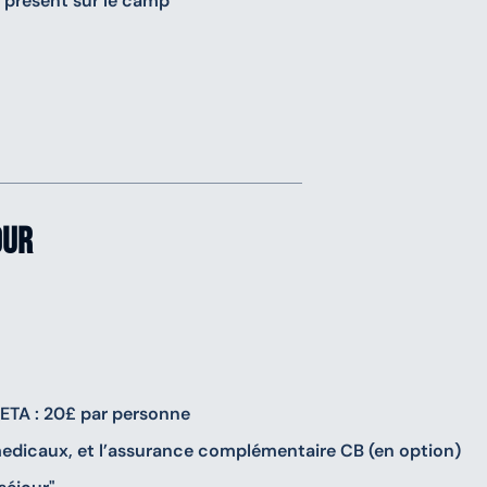
s présent sur le camp
our
 ETA : 20£ par personne
medicaux, et l’assurance complémentaire CB (en option)